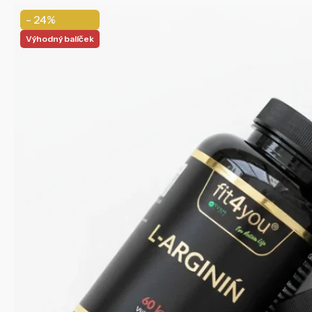
- 24%
Výhodný balíček