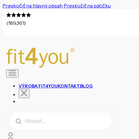
Preskočiť na hlavný obsah
Preskočiť na pätičku
(189,361)
VÝROBA FIT4YOU
KONTAKT
BLOG
Products
search