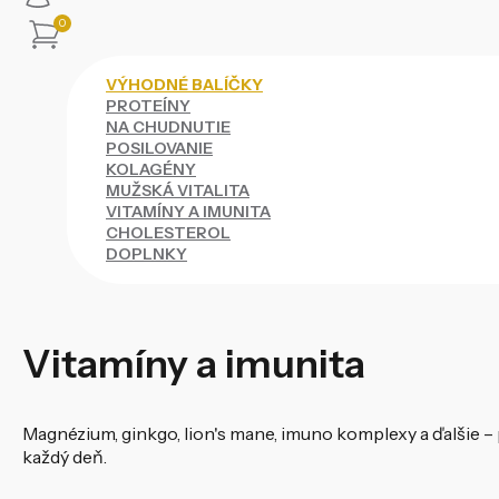
0
VÝHODNÉ BALÍČKY
PROTEÍNY
NA CHUDNUTIE
POSILOVANIE
KOLAGÉNY
MUŽSKÁ VITALITA
VITAMÍNY A IMUNITA
CHOLESTEROL
DOPLNKY
Vitamíny a imunita
Magnézium, ginkgo, lion's mane, imuno komplexy a ďalšie – 
každý deň.