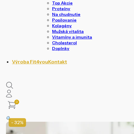
Top Akcie
Proteíny
Na chudnutie
Posilovanie
Kolagény
Mužská vitalita
Vitamíny a imunita
Cholesterol
Doplnky
Výroba Fit4you
Kontakt
0
- 32%