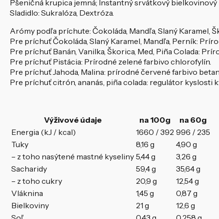
Pšeničná krupica jemná; Instantný srvátkový bielkovinový
Sladidlo: Sukralóza, Dextróza.
Arómy podľa príchute: Čokoláda, Mandľa, Slaný Karamel, Škor
Pre príchuť Čokoláda, Slaný Karamel, Mandľa, Perník: Prí
Pre príchuť Banán, Vanilka, Škorica, Med, Piña Colada: Prír
Pre príchuť Pistácia: Prírodné zelené farbivo chlorofylín.
Pre príchuť Jahoda, Malina: prírodné červené farbivo betan
Pre príchuť citrón, ananás, piña colada: regulátor kyslosti 
Výživové údaje
na 100g
na 60g
Energia (kJ / kcal)
1660 / 392
996 / 235
Tuky
8,16 g
4,90 g
– z toho nasýtené mastné kyseliny
5,44 g
3,26 g
Sacharidy
59,4 g
35,64 g
– z toho cukry
20,9 g
12,54 g
Vláknina
1,45 g
0,87 g
Bielkoviny
21 g
12,6 g
Soľ
0,43 g
0,258 g