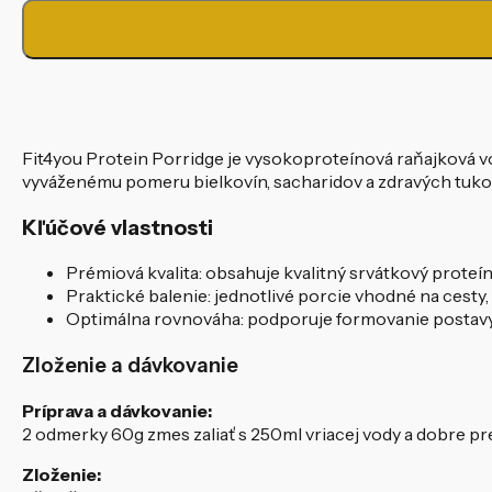
Proteinová
kaša
Fit4you Protein Porridge je vysokoproteínová raňajková v
vyváženému pomeru bielkovín, sacharidov a zdravých tukov
Kľúčové vlastnosti
Prémiová kvalita: obsahuje kvalitný srvátkový prote
Praktické balenie: jednotlivé porcie vhodné na cesty
Optimálna rovnováha: podporuje formovanie postavy 
Zloženie a dávkovanie
Príprava a dávkovanie:
2 odmerky 60g zmes zaliať s 250ml vriacej vody a dobre pr
Zloženie: