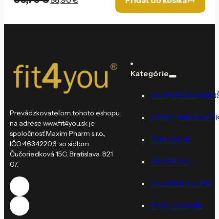
58,90
€
Pridať do košíka
cena
cena
bola:
je:
86,70 €.
58,90 €.
Kategórie
NAJPREDÁVANEJŠ
Prevádzkovateľom tohoto eshopu
VÝHODNÉ BALÍČ
na adrese www.fit4you.sk je
spoločnosť Maxim Pharm s.r.o.,
TOP AKCIE
IČO:46342206, so sídlom
Čučoriedková 15C, Bratislava, 821
PROTEÍNY
07.
NA CHUDNUTIE
POSILOVANIE