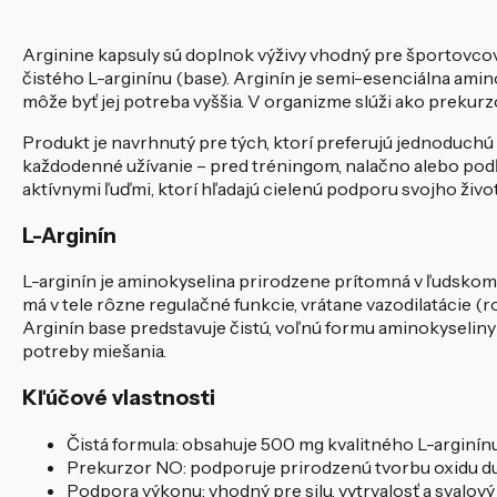
Arginine kapsuly sú doplnok výživy vhodný pre športovco
čistého L-arginínu (base). Arginín je semi-esenciálna amino
môže byť jej potreba vyššia. V organizme slúži ako prekurz
Produkt je navrhnutý pre tých, ktorí preferujú jednoduchú 
každodenné užívanie – pred tréningom, nalačno alebo podľa
aktívnymi ľuďmi, ktorí hľadajú cielenú podporu svojho živo
L-Arginín
L-arginín je aminokyselina prirodzene prítomná v ľudskom t
má v tele rôzne regulačné funkcie, vrátane vazodilatácie (ro
Arginín base predstavuje čistú, voľnú formu aminokyseliny
potreby miešania.
Kľúčové vlastnosti
Čistá formula: obsahuje 500 mg kvalitného L-arginínu
Prekurzor NO: podporuje prirodzenú tvorbu oxidu du
Podpora výkonu: vhodný pre silu, vytrvalosť a svalov