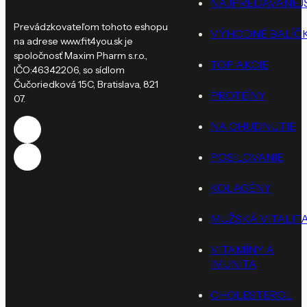
NAJPREDÁVANEJŠ
Prevádzkovateľom tohoto eshopu
VÝHODNÉ BALÍČ
na adrese www.fit4you.sk je
spoločnosť Maxim Pharm s.r.o.,
TOP AKCIE
IČO:46342206, so sídlom
Čučoriedková 15C, Bratislava, 821
PROTEÍNY
07.
NA CHUDNUTIE
POSILOVANIE
KOLAGÉNY
MUŽSKÁ VITALIT
VITAMÍNY A
IMUNITA
CHOLESTEROL