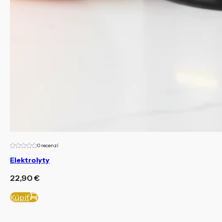
0 recenzí
Elektrolyty
22,90
€
Kúpiť