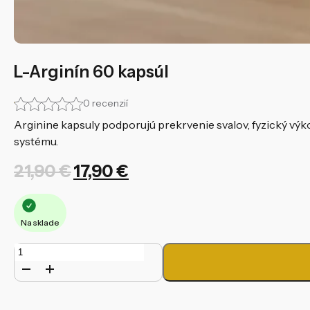
L-Arginín 60 kapsúl
0 recenzií
Arginine kapsuly podporujú prekrvenie svalov, fyzický výko
systému.
Pôvodná
Aktuálna
21,90
€
17,90
€
cena
cena
bola:
je:
Na sklade
21,90 €.
17,90 €.
množstvo
L-
Arginín
60
kapsúl