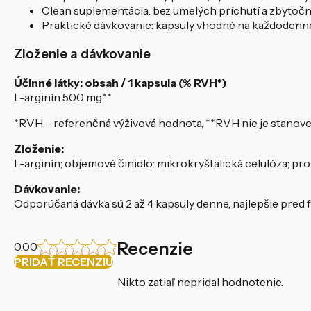
Clean suplementácia: bez umelých príchutí a zbytoč
Praktické dávkovanie: kapsuly vhodné na každodenné
Zloženie a dávkovanie
Účinné látky: obsah / 1 kapsula (% RVH*)
L-arginín 500 mg**
*RVH – referenčná výživová hodnota, **RVH nie je stanov
Zloženie:
L-arginín; objemové činidlo: mikrokryštalická celulóza; pro
Dávkovanie:
Odporúčaná dávka sú 2 až 4 kapsuly denne, najlepšie pred 
Recenzie
0.00
PRIDAŤ RECENZIU
Nikto zatiaľ nepridal hodnotenie.