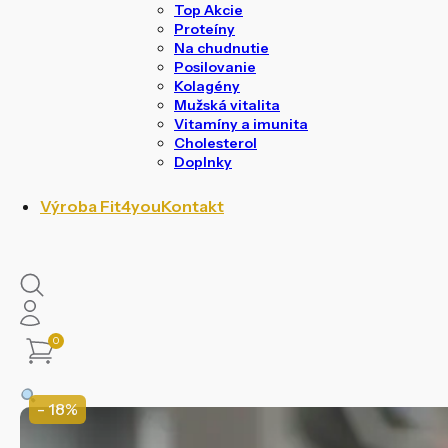
Top Akcie
Proteíny
Na chudnutie
Posilovanie
Kolagény
Mužská vitalita
Vitamíny a imunita
Cholesterol
Doplnky
Výroba Fit4you
Kontakt
0
- 18%